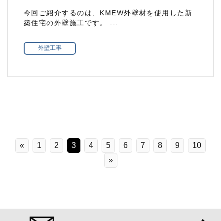
今回ご紹介するのは、KMEW外壁材を使用した新
築住宅の外壁施工です。 ...
外壁工事
«
1
2
3
4
5
6
7
8
9
10
»