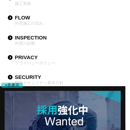
施工実績
FLOW
外壁施工の流れ
INSPECTION
外壁の診断
PRIVACY
プライバシーポリシー
SECURITY
情報セキュリティ基本方針
×非表示
DX
DX推進宣言
採用について
会社案内