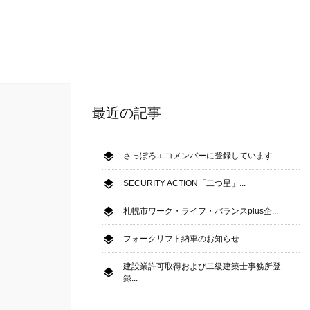
最近の記事
さっぽろエコメンバーに登録しています
SECURITY ACTION「二つ星」...
札幌市ワーク・ライフ・バランスplus企...
フォークリフト納車のお知らせ
建設業許可取得および二級建築士事務所登
録...